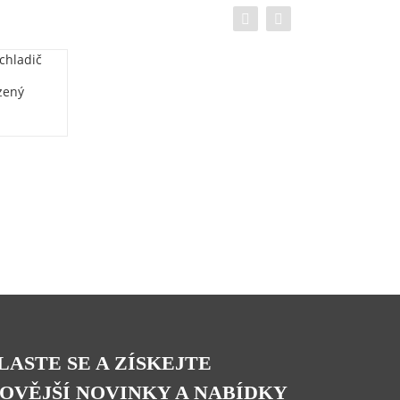
zený
LASTE SE A ZÍSKEJTE
OVĚJŠÍ NOVINKY A NABÍDKY