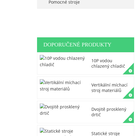
Pomocné stroje
DOPORUČENÉ PRODUKTY
10P vodou
chlazený chladič
Vertikální míchací
stroj materiálů
Dvojitě prosklený
drtič
Statické stroje