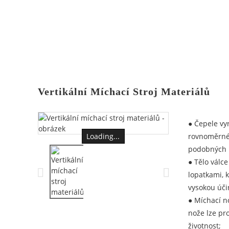
Vertikální Míchací Stroj Materiálů
● Čepele vy
Loading...
rovnoměrné 
podobných 
● Tělo válc
lopatkami, 
vysokou úči
● Míchací no
nože lze pr
životnost;