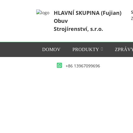
HLAVNÍ SKUPINA (Fujian)
S
Z
Obuv
Strojírenství, s.r.o.
DOMOV
PRODUKTY
ZPRÁV
+86 13967099696