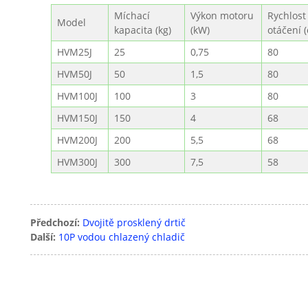
Míchací
Výkon motoru
Rychlost
Model
kapacita (kg)
(kW)
otáčení 
HVM25J
25
0,75
80
HVM50J
50
1,5
80
HVM100J
100
3
80
HVM150J
150
4
68
HVM200J
200
5,5
68
HVM300J
300
7,5
58
Předchozí:
Dvojitě prosklený drtič
Další:
10P vodou chlazený chladič