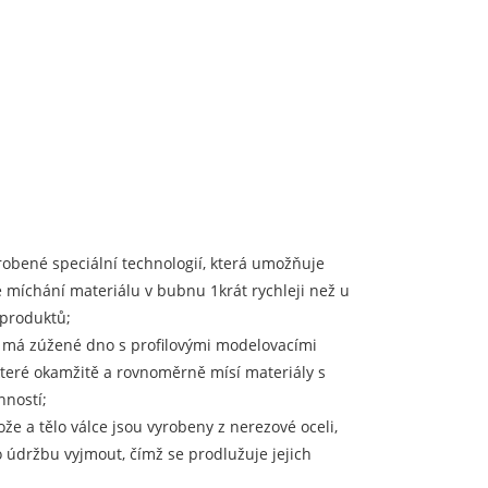
robené speciální technologií, která umožňuje
míchání materiálu v bubnu 1krát rychleji než u
produktů;
e má zúžené dno s profilovými modelovacími
které okamžitě a rovnoměrně mísí materiály s
nností;
že a tělo válce jsou vyrobeny z nerezové oceli,
o údržbu vyjmout, čímž se prodlužuje jejich