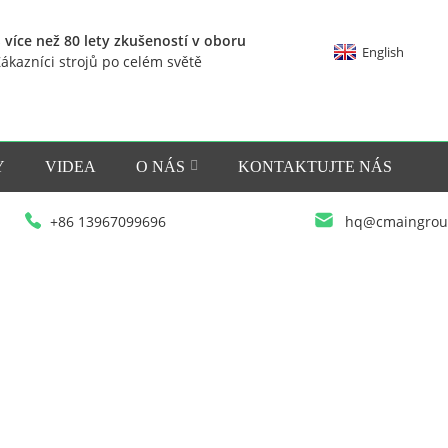
 více než 80 lety zkušeností v oboru
English
ákazníci strojů po celém světě
Y
VIDEA
O NÁS
KONTAKTUJTE NÁS
+86 13967099696
hq@cmaingrou
DOMOV
PRODUKTY
POMOCNÉ STROJE