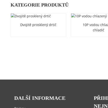
KATEGORIE PRODUKTŮ
Dvojitě prosklený drtič
10P vodou chla
chladič
DALŠÍ INFORMACE
PŘIH
NEJN