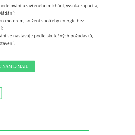
 modelování uzavřeného míchání, vysoká kapacita,
ládání;
n motorem, snížení spotřeby energie bez
í;
ní se nastavuje podle skutečných požadavků,
stavení.
E NÁM E-MAIL