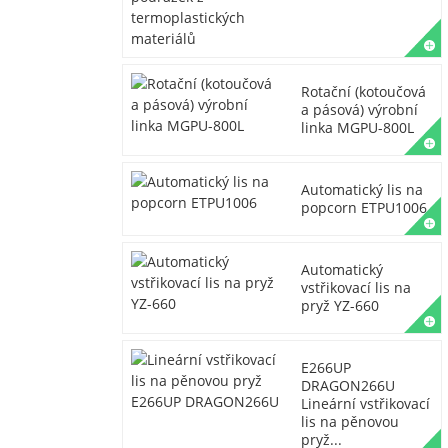
Rotační (kotoučová
a pásová) výrobní
linka MGPU-800L
Automatický lis na
popcorn ETPU1006
Automatický
vstřikovací lis na
pryž YZ-660
E266UP
DRAGON266U
Lineární vstřikovací
lis na pěnovou
pryž...