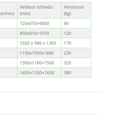
Velikost vzhledu
Hmotnost
(ot/min)
(mm)
(kg)
720x670×9000
90
850x810×1070
120
1020 x 980 x 1360
170
1150x1050x1400
230
1300x1180×1500
320
1450×1350×1650
380