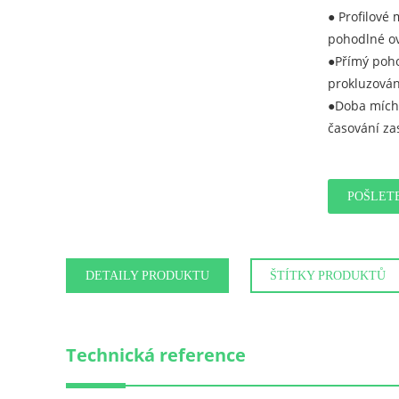
● Profilové
pohodlné ov
●Přímý poho
prokluzován
●Doba míchá
časování za
POŠLET
DETAILY PRODUKTU
ŠTÍTKY PRODUKTŮ
Technická reference